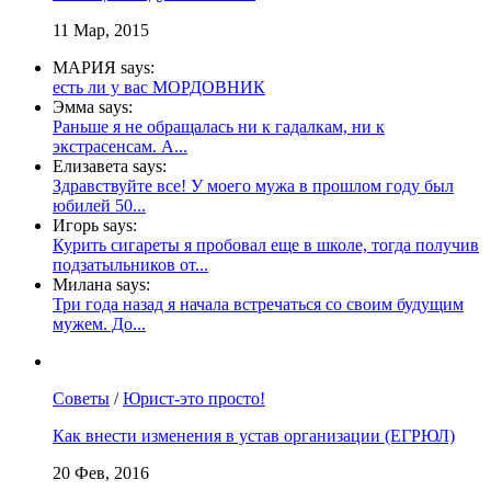
11 Мар, 2015
МАРИЯ says:
есть ли у вас МОРДОВНИК
Эмма says:
Раньше я не обращалась ни к гадалкам, ни к
экстрасенсам. А...
Елизавета says:
Здравствуйте все! У моего мужа в прошлом году был
юбилей 50...
Игорь says:
Курить сигареты я пробовал еще в школе, тогда получив
подзатыльников от...
Милана says:
Три года назад я начала встречаться со своим будущим
мужем. До...
Советы
/
Юрист-это просто!
Как внести изменения в устав организации (ЕГРЮЛ)
20 Фев, 2016