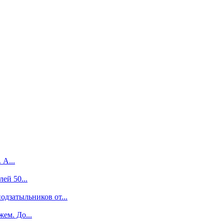
 А...
ей 50...
одзатыльников от...
ем. До...