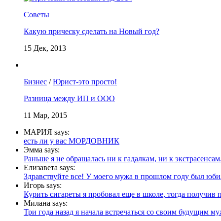
Советы
Какую прическу сделать на Новый год?
15 Дек, 2013
Бизнес
/
Юрист-это просто!
Разница между ИП и ООО
11 Мар, 2015
МАРИЯ says:
есть ли у вас МОРДОВНИК
Эмма says:
Раньше я не обращалась ни к гадалкам, ни к экстрасенсам.
Елизавета says:
Здравствуйте все! У моего мужа в прошлом году был юбил
Игорь says:
Курить сигареты я пробовал еще в школе, тогда получив п
Милана says:
Три года назад я начала встречаться со своим будущим муж