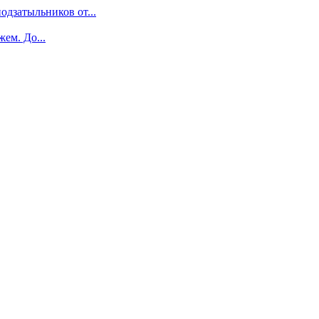
одзатыльников от...
ем. До...