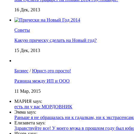
16 Дек, 2013
Советы
Какую прическу сделать на Новый год?
15 Дек, 2013
Бизнес
/
Юрист-это просто!
Разница между ИП и ООО
11 Мар, 2015
МАРИЯ says:
есть ли у вас МОРДОВНИК
Эмма says:
Раньше я не обращалась ни к гадалкам, ни к экстрасенсам.
Елизавета says:
Здравствуйте все! У моего мужа в прошлом году был юбил
Игорь says: