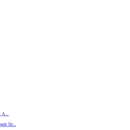
 А...
ей 50...